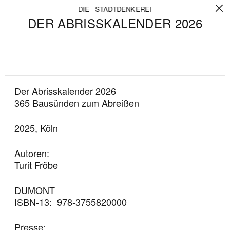
DIE STADTDENKEREI
DER ABRISSKALENDER 2026
Detail
Detail
Titel
Der Abrisskalender 2026
365 Bausünden zum Abreißen
Jahr
2025
, Köln
und
Standort
Autoren
Turit Fröbe
Publizierung
DUMONT
ISBN-13: ‎ 978-3755820000
Presse