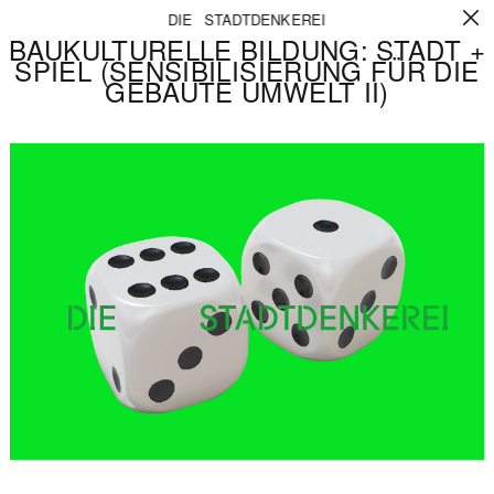
DIE STADTDENKEREI
BAUKULTURELLE BILDUNG: STADT +
SPIEL (SENSIBILISIERUNG FÜR DIE
GEBAUTE UMWELT II)