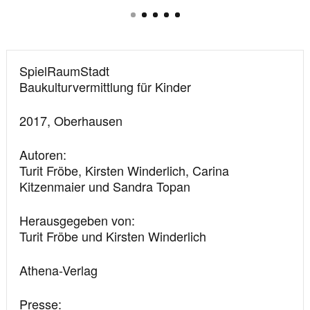
1
2
3
4
5
Detail
Detail
Titel
SpielRaumStadt
Baukulturvermittlung für Kinder
Jahr
2017
, Oberhausen
und
Standort
Autoren
Turit Fröbe, Kirsten Winderlich, Carina
Kitzenmaier und Sandra Topan
Herausgegeben von
Turit Fröbe und Kirsten Winderlich
Publizierung
Athena-Verlag
Presse