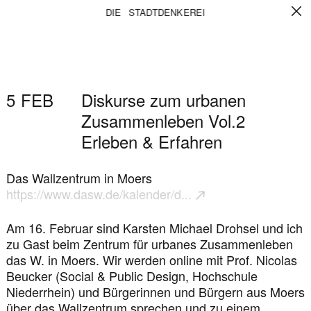
DISKURSE
DIE STADTDENKEREI
ZUM
URBANEN
ZUSAMMENLEBEN
5
FEB
Diskurse zum urbanen
VOL.2
Zusammenleben Vol.2
ERLEBEN
Erleben & Erfahren
&
ERFAHREN
Das Wallzentrum in Moers
https://www.dasw.de/kalender/d...
Am 16. Februar sind Karsten Michael Drohsel und ich
zu Gast beim Zentrum für urbanes Zusammenleben
das W. in Moers. Wir werden online mit Prof. Nicolas
Beucker (Social & Public Design, Hochschule
Niederrhein) und Bürgerinnen und Bürgern aus Moers
über das Wallzentrum sprechen und zu einem