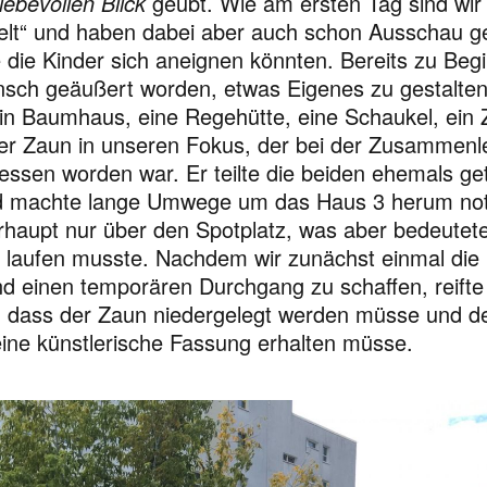
liebevollen Blick
geübt. Wie am ersten Tag sind wir
t“ und haben dabei aber auch schon Ausschau ge
e die Kinder sich aneignen könnten. Bereits zu Be
sch geäußert worden, etwas Eigenes zu gestalten
in Baumhaus, eine Regehütte, eine Schaukel, ein 
der Zaun in unseren Fokus, der bei der Zusammenl
essen worden war. Er teilte die beiden ehemals ge
d machte lange Umwege um das Haus 3 herum notw
rhaupt nur über den Spotplatz, was aber bedeutet
el laufen musste. Nachdem wir zunächst einmal die
d einen temporären Durchgang zu schaffen, reift
, dass der Zaun niedergelegt werden müsse und de
ine künstlerische Fassung erhalten müsse.