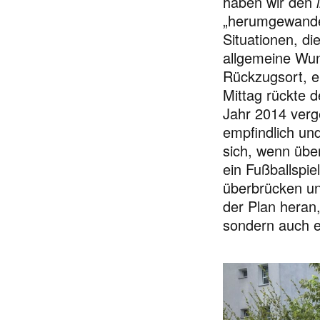
haben wir den
„herumgewandel
Situationen, di
allgemeine Wun
Rückzugsort, e
Mittag rückte 
Jahr 2014 verg
empfindlich un
sich, wenn übe
ein Fußballspi
überbrücken un
der Plan heran
sondern auch e